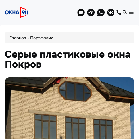
Jump
to
navigation
Вы
›
Главная
Портфолио
здесь
Серые пластиковые окна
Покров