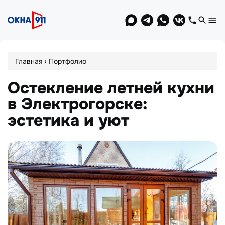
Jump
to
navigation
Вы
›
Главная
Портфолио
здесь
Остекление летней кухни
в Электрогорске:
эстетика и уют