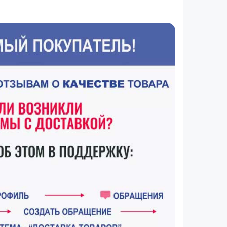
Устранение продувания
Регулировка створок
Установка ручек с замком
Гребенки на окна
Подготовка проемов
Установка откосов
Смазка фурнитуры
Монтаж окон
Установка пластикового
подоконника
Установка отливов