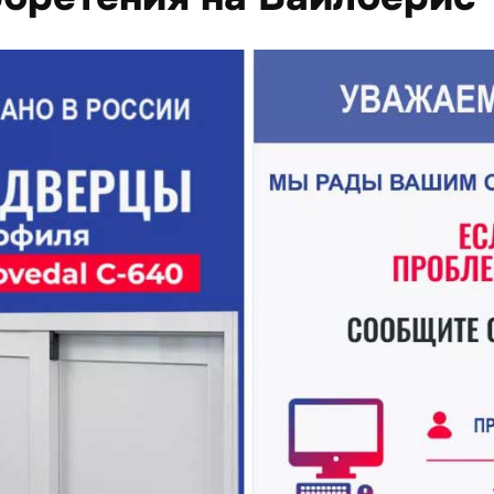
ные окна
пеция