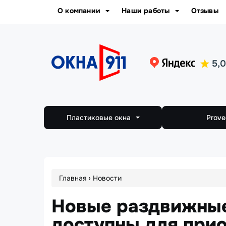
Jump
О компании
Наши работы
Отзывы
to
navigation
Пластиковые окна
Prove
Окна REHAU
Вы
›
Главная
Новости
Окна КБЕ
здесь
Новые раздвижные
Окна GEALAN
доступны для при