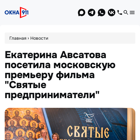
Jump
to
navigation
Вы
›
Главная
Новости
здесь
Екатерина Авсатова
посетила московскую
премьеру фильма
"Святые
предприниматели"