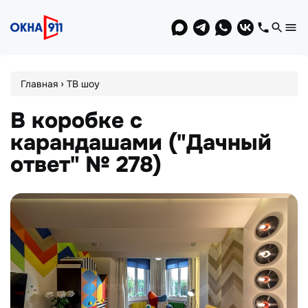
Jump
to
navigation
Вы
›
Главная
ТВ шоу
здесь
В коробке с
карандашами ("Дачный
ответ" № 278)