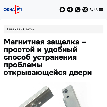
Jump
to
navigation
Вы
›
Главная
Статьи
здесь
Магнитная защелка –
простой и удобный
способ устранения
проблемы
открывающейся двери