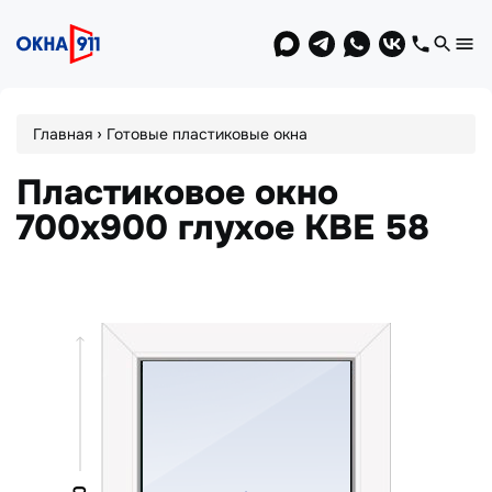
Jump
to
navigation
Вы
›
Главная
Готовые пластиковые окна
здесь
Пластиковое окно
700x900 глухое KBE 58